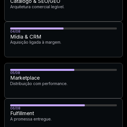
Catálogo & SEO/GEO
Arquitetura comercial legível.
04/08
Mídia & CRM
Aquisição ligada à margem.
05/08
Marketplace
Marketplace
Distribuição com performance.
Distribuição com performance.
06/08
Mais informações
Fulfillment
A promessa entregue.