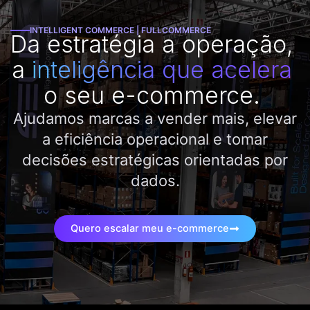
Ir
para
INTELLIGENT COMMERCE | FULLCOMMERCE
Da estratégia a operação,
o
conteúdo
a
inteligência que acelera
o seu e-commerce.
Ajudamos marcas a vender mais, elevar
a eficiência operacional e tomar
decisões estratégicas orientadas por
dados.
Quero escalar meu e-commerce