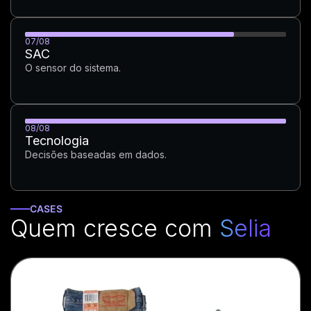
07/08
SAC
O sensor do sistema.
08/08
Tecnologia
Decisões baseadas em dados.
CASES
Quem cresce com
Selia
Marketing Digital
Aquisição ligada à margem.