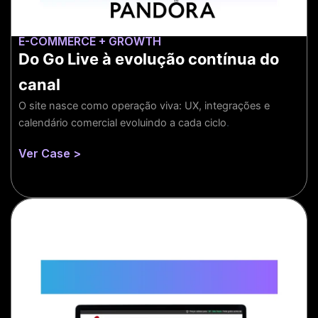
SAC
O sensor do sistema.
E-COMMERCE + GROWTH
Do Go Live à evolução contínua do
canal
Mais informações
O site nasce como operação viva: UX, integrações e
calendário comercial evoluindo a cada ciclo
.
Ver Case >