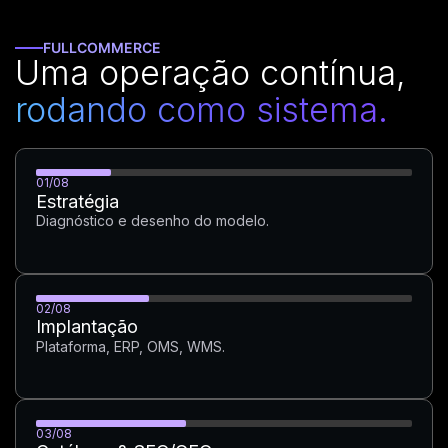
FULLCOMMERCE
Uma operação contínua,
rodando como sistema.
01/08
Estratégia
E-commerce
Diagnóstico e desenho do modelo.
O site como infraestrutura.
02/08
Implantação
Mais informações
Plataforma, ERP, OMS, WMS.
03/08