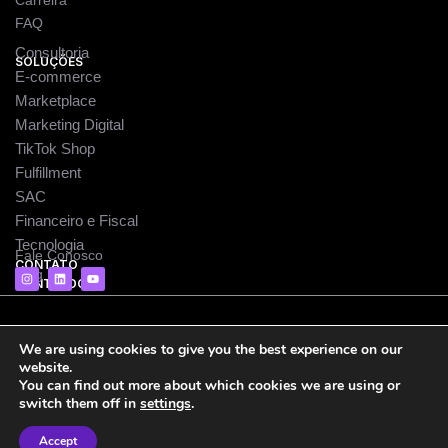
Carreira
FAQ
Consultoria
SOLUÇÕES
E-commerce
Marketplace
Marketing Digital
TikTok Shop
Fulfillment
SAC
Financeiro e Fiscal
Tecnologia
Fale Conosco
CONTATO
I
L
Y
Blog
CONTEÚDO
n
i
o
s
n
u
t
k
t
a
e
u
g
d
b
© 2026 Selia · Intelligent Commerce. Backed by Grupo
r
i
e
We are using cookies to give you the best experience on our
a
n
Humus.
website.
m
You can find out more about which cookies we are using or
switch them off in
settings
.
Comprometimento · Transparência · Escalabilidade
Accept