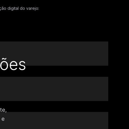
ão digital do varejo:
ções
te,
 e