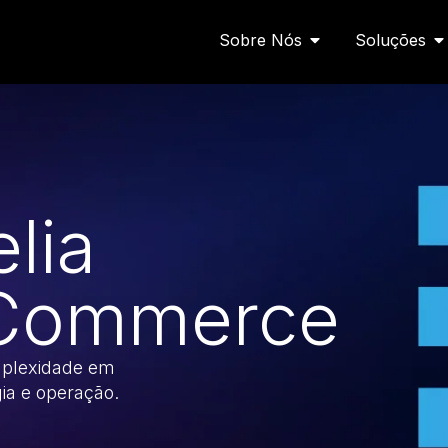
Abrir Sobre Nós
Ab
Sobre Nós
Soluções
lia
t Commerce
plexidade em
gia e operação.