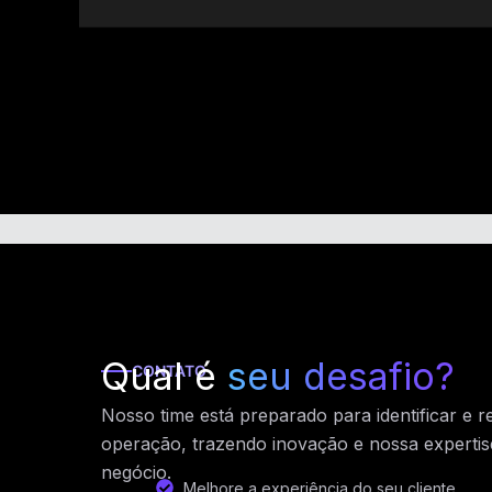
Qual é
seu desafio?
CONTATO
Nosso time está preparado para identificar e r
operação, trazendo inovação e nossa expertis
negócio.
Melhore a experiência do seu cliente.