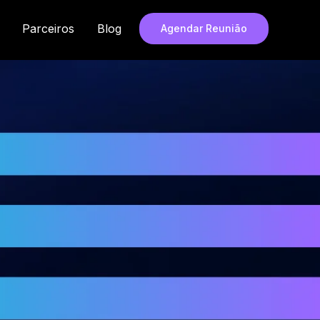
rir Soluções
Parceiros
Blog
Agendar Reunião