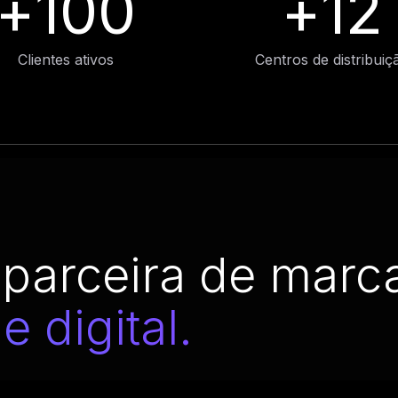
+
100
+
12
Clientes ativos
Centros de distribuiç
l parceira de marc
 digital.