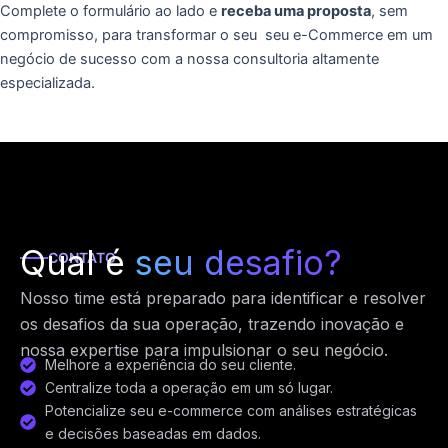
Complete o formulário ao lado e
receba uma proposta
, sem
compromisso, para transformar o seu seu e-Commerce em um
negócio de sucesso com a nossa consultoria altamente
especializada.
Qual é
seu desafio?
CONTATO
Nosso time está preparado para identificar e resolver
os desafios da sua operação, trazendo inovação e
nossa expertise para impulsionar o seu negócio.
Melhore a experiência do seu cliente.
Centralize toda a operação em um só lugar.
Potencialize seu e-commerce com análises estratégicas
e decisões baseadas em dados.