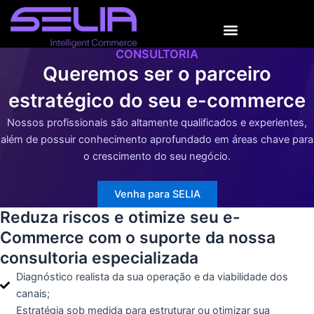
Ir
para
o
CONSULTORIA
conteúdo
Queremos ser o parceiro
estratégico do seu e-commerce
Nossos profissionais são altamente qualificados e experientes,
além de possuir conhecimento aprofundado em áreas chave para
o crescimento do seu negócio.
Venha para SELIA
Reduza riscos e otimize seu e-
Commerce com o suporte da nossa
consultoria especializada
Diagnóstico realista da sua operação e da viabilidade dos
canais;
Estratégia sob medida para estruturar ou otimizar sua