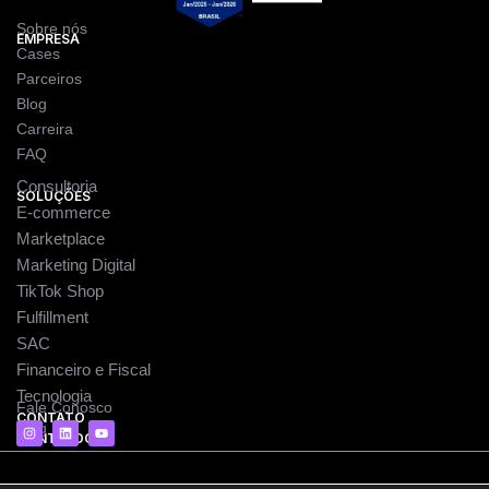
Sobre nós
EMPRESA
Cases
Parceiros
Blog
Carreira
FAQ
Consultoria
SOLUÇÕES
E-commerce
Marketplace
Marketing Digital
TikTok Shop
Fulfillment
SAC
Financeiro e Fiscal
Tecnologia
Fale Conosco
CONTATO
I
L
Y
Blog
CONTEÚDO
n
i
o
s
n
u
t
k
t
a
e
u