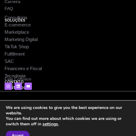
Carreira
FAQ
Consultoria
SOLUÇÕES
E-commerce
Marketplace
Marketing Digital
TikTok Shop
Fulfillment
SAC
Financeiro e Fiscal
Tecnologia
Fale Conosco
CONTATO
I
L
Y
Blog
CONTEÚDO
n
i
o
s
n
u
t
k
t
a
e
u
g
d
b
© 2026 Selia · Intelligent Commerce. Backed by Grupo
r
i
e
We are using cookies to give you the best experience on our
a
n
Humus.
website.
m
You can find out more about which cookies we are using or
switch them off in
settings
.
Comprometimento · Transparência · Escalabilidade
Accept