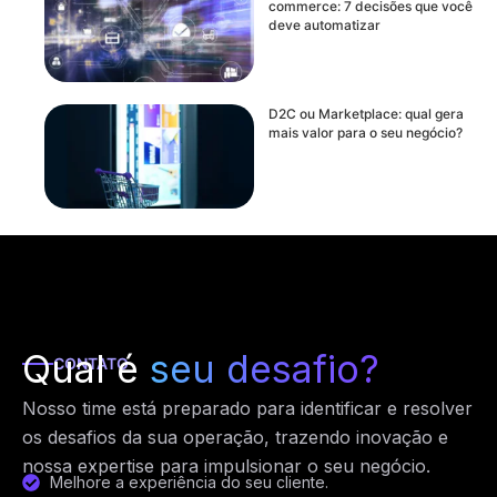
commerce: 7 decisões que você
deve automatizar
D2C ou Marketplace: qual gera
mais valor para o seu negócio?
Qual é
seu desafio?
CONTATO
Nosso time está preparado para identificar e resolver
os desafios da sua operação, trazendo inovação e
nossa expertise para impulsionar o seu negócio.
Melhore a experiência do seu cliente.