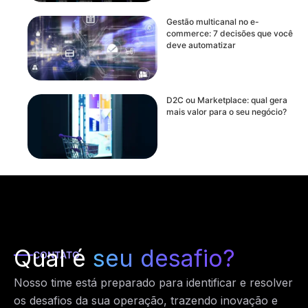
Gestão multicanal no e-
commerce: 7 decisões que você
deve automatizar
D2C ou Marketplace: qual gera
mais valor para o seu negócio?
Qual é
seu desafio?
CONTATO
Nosso time está preparado para identificar e resolver
os desafios da sua operação, trazendo inovação e