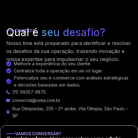
Qual é
seu desafio?
CONTATO
Nosso time está preparado para identificar e resolver
os desafios da sua operação, trazendo inovação e
nossa expertise para impulsionar o seu negócio.
Melhore a experiência do seu cliente.
Centralize toda a operação em um só lugar.
Potencialize seu e-commerce com análises estratégicas
e decisões baseadas em dados.
(11) 99357-9875
comercial@selia.com.br
Rua Olimpíadas, 205 – 2º andar, Vila Olímpia, São Paulo –
SP
VAMOS CONVERSAR?